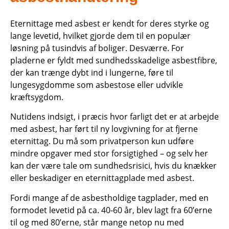
Eternittage med asbest er kendt for deres styrke og
lange levetid, hvilket gjorde dem til en populær
løsning på tusindvis af boliger. Desværre. For
pladerne er fyldt med sundhedsskadelige asbestfibre,
der kan trænge dybt ind i lungerne, føre til
lungesygdomme som asbestose eller udvikle
kræftsygdom.
Nutidens indsigt, i præcis hvor farligt det er at arbejde
med asbest, har ført til ny lovgivning for at fjerne
eternittag. Du må som privatperson kun udføre
mindre opgaver med stor forsigtighed – og selv her
kan der være tale om sundhedsrisici, hvis du knækker
eller beskadiger en eternittagplade med asbest.
Fordi mange af de asbestholdige tagplader, med en
formodet levetid på ca. 40-60 år, blev lagt fra 60’erne
til og med 80’erne, står mange netop nu med