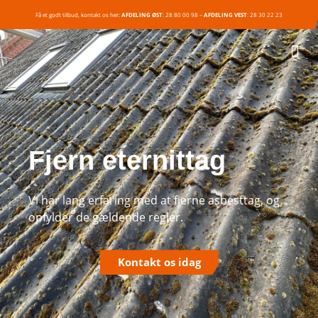
Få et godt tilbud, kontakt os her:
AFDELING ØST
:
28 80 00 98
–
AFDELING VEST
:
28 30 22 23
Fjern eternittag
Vi har lang erfaring med at fjerne asbesttag, og
opfylder de gældende regler.
Kontakt os idag