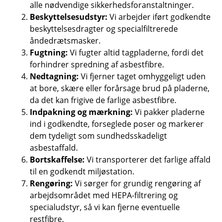
alle nødvendige sikkerhedsforanstaltninger.
Beskyttelsesudstyr:
Vi arbejder iført godkendte
beskyttelsesdragter og specialfiltrerede
åndedrætsmasker.
Fugtning:
Vi fugter altid tagpladerne, fordi det
forhindrer spredning af asbestfibre.
Nedtagning:
Vi fjerner taget omhyggeligt uden
at bore, skære eller forårsage brud på pladerne,
da det kan frigive de farlige asbestfibre.
Indpakning og mærkning:
Vi pakker pladerne
ind i godkendte, forseglede poser og markerer
dem tydeligt som sundhedsskadeligt
asbestaffald.
Bortskaffelse:
Vi transporterer det farlige affald
til en godkendt miljøstation.
Rengøring:
Vi sørger for grundig rengøring af
arbejdsområdet med HEPA-filtrering og
specialudstyr, så vi kan fjerne eventuelle
restfibre.