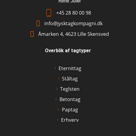
René Juler
+45 28 80 00 98
info@jysktagkompagni.dk
Åmarken 4, 4623 Lille Skensved
Overblik af tagtyper
Eternittag
Ståltag
Teglsten
Betontag
Paptag
Erhverv