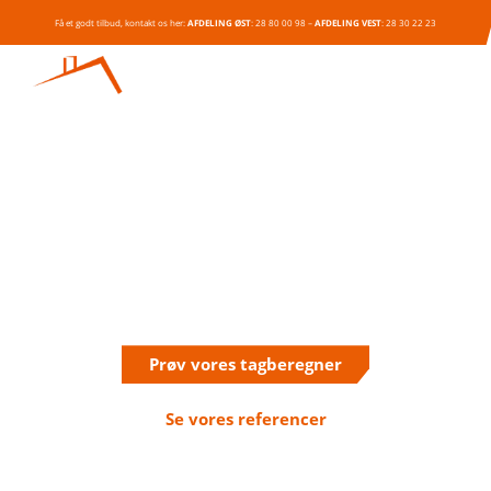
Få et godt tilbud, kontakt os her:
AFDELING ØST
:
28 80 00 98
–
AFDELING VEST
:
28 30 22 23
Nyt tag i Birkerød
Vi kører ofte i Birkerød
Prøv vores tagberegner
Se vores referencer