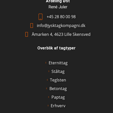
Afdeling Øst
René Juler
+45 28 80 00 98
info@jysktagkompagni.dk
Åmarken 4, 4623 Lille Skensved
Overblik af tagtyper
Eternittag
Ståltag
Teglsten
Betontag
Paptag
Erhverv